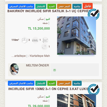
عاجل
مناسبة
السعر خفض
الجديد
للاستثمار
مناسب للائتمان المصرفي
BAKIRKÖY İNCİRLİDE SIFIR SATILIK 3+1 ÜÇ CEPHELİ ARA
KAT
سكن
للبيع
شقة
15,200,000 TL
3
1
110m²
1
 Bakırköy
/ Kartaltepe
/ Kartaltepe Mah.
MELTEM ÖNDER
مناسبة
السعر خفض
الجديد
للاستثمار
مناسب للائتمان المصرفي
İNCİRLİDE SIFIR 130M2 3+1 ÖN CEPHE 3.KAT LÜKS DAİRE
سكن
للبيع
شقة
26,000,000 TL