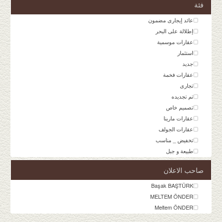
فئة
عائد إيجارى مضمون
إطلالة على البحر
عقارات موسمية
استثمار
جديد
عقارات فخمة
تجارى
تم تجديده
تصميم خاص
عقارات مارينا
عقارات الجولف
تخفيض _ مناسب
طبيعة و جبل
صاحب الاعلان
Başak BAŞTÜRK
MELTEM ÖNDER
Meltem ÖNDER