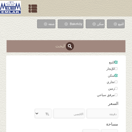
للبيع
سكن
Bakırköy
شقة
البحث
للبيع
للإيجار
سكن
تجاري
زمین
مرفق سياحي
السعر
مساحة