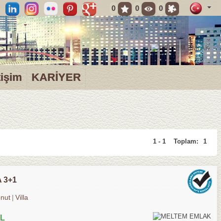
0
0
0
tişim
KARİYER
1 - 1
Toplam:
1
 3+1
nut
Villa
TL