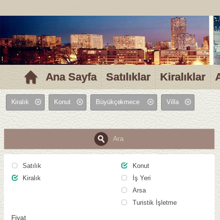
MELTEM EMLAK
Ana Sayfa
Satılıklar
Kiralıklar
Kiralık
Konut
Büyükçekmece
Villa
Ara
Satılık
Konut
Kiralık
İş Yeri
Arsa
Turistik İşletme
Fiyat