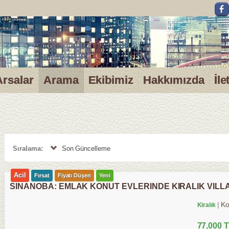
Arsalar
Arama
Ekibimiz
Hakkımızda
İle
Sıralama:
Son Güncelleme
Acil
Fırsat
Fiyatı Düşen
Yeni
SİNANOBA: EMLAK KONUT EVLERINDE KİRALIK VİLLA
Ko
Kiralık
77,000 