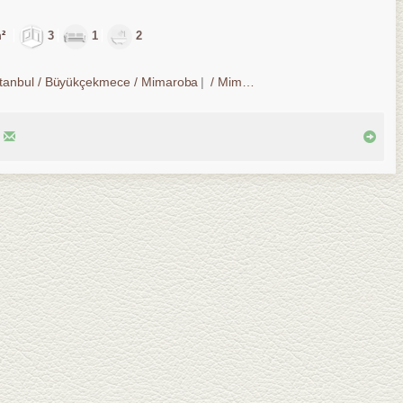
m²
3
1
2
stanbul / Büyükçekmece
/ Mimaroba
/ Mimarsinan Merkez Mah.