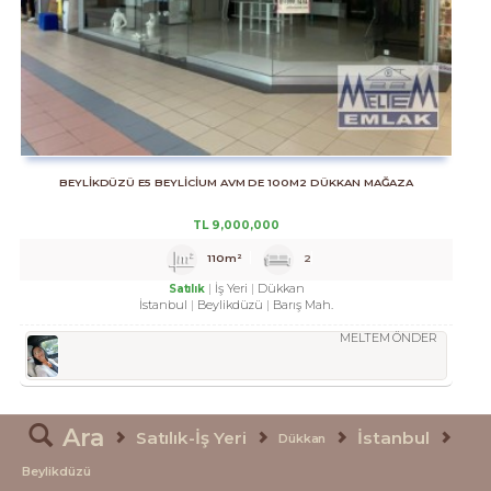
BEYLİKDÜZÜ E5 BEYLİCİUM AVM DE 100M2 DÜKKAN MAĞAZA
TL
9,000,000
110m²
2
İş Yeri
Dükkan
Satılık
İstanbul
Beylikdüzü
Barış Mah.
MELTEM ÖNDER
Ara
Satılık-İş Yeri
İstanbul
Dükkan
Beylikdüzü