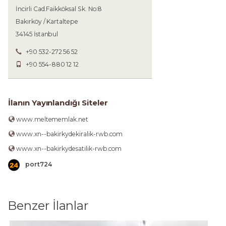
İncirli Cad.Faikköksal Sk. No:8
Bakırköy / Kartaltepe
34145 İstanbul
+90 532-272 56 52
+90 554-880 12 12
İlanın Yayınlandığı Siteler
www.meltememlak.net
www.xn--bakirkydekiralik-rwb.com
www.xn--bakirkydesatilik-rwb.com
port724
Benzer İlanlar