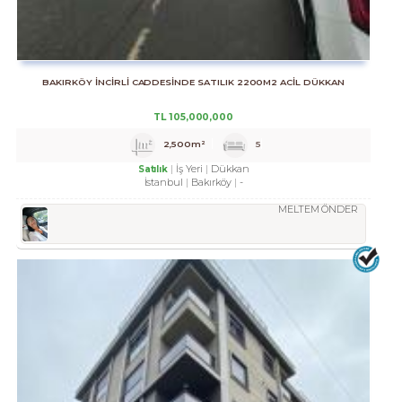
BAKIRKÖY İNCİRLİ CADDESINDE SATILIK 2200M2 ACİL DÜKKAN
TL
105,000,000
2,500m²
5
İş Yeri
Dükkan
Satılık
İstanbul
Bakırköy
-
MELTEM ÖNDER