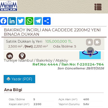
Facebook
LinkedIn
Twitter
WhatsApp
Telegram
Share
BAKIRKÖY İNCİRLİ ANA CADDEDE 2200M2 YENİ
BİNADA DÜKKAN
105,000,000 TL
Satılık Dükkan İş Yeri
2,500 m²
/
(Net)
2,200 m²
Oda / Bölme: 5
Türkiye İstanbul / Bakırköy
/ Ataköy
Ref.No:
4444
/ İlan No:
f-220224-764
Son Güncelleme:
29/07/2026
Yazdır (PDF)
Ana Bilgi
Oda / Bölme
5
Açık Alan (m²)
400
Kapalı alan (m²)
2200
Yapının Durumu
Sıfır