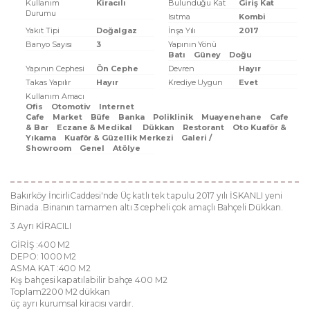
Kullanım
Kiracılı
Bulunduğu Kat
Giriş Kat
Durumu
Isıtma
Kombi
Yakıt Tipi
Doğalgaz
İnşa Yılı
2017
Banyo Sayısı
3
Yapının Yönü
Batı
Güney
Doğu
Yapının Cephesi
Ön Cephe
Devren
Hayır
Takas Yapılır
Hayır
Krediye Uygun
Evet
Kullanım Amacı
Ofis
Otomotiv
Internet
Cafe
Market
Büfe
Banka
Poliklinik
Muayenehane
Cafe
& Bar
Eczane & Medikal
Dükkan
Restorant
Oto Kuaför &
Yıkama
Kuaför & Güzellik Merkezi
Galeri /
Showroom
Genel
Atölye
Bakırköy İncirliCaddesi'nde Üç katlı tek tapulu 2017 yılı İSKANLI yeni
Binada .Binanın tamamen altı 3 cepheli çok amaçlı Bahçeli Dükkan.
3 Ayrı KİRACILI
GİRİŞ :400 M2
DEPO: 1000 M2
ASMA KAT :400 M2
Kış bahçesi kapatılabilir bahçe 400 M2
Toplam2200 M2 dükkan
üç ayrı kurumsal kiracısı vardır.