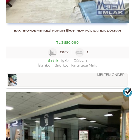
BAKIRKÖYDE MERKEZİ KONUM İŞHANINDA ACİL SATILIK DÜKKAN
TL
3,550,000
20m²
1
İş Yeri
Dükkan
Satılık
İstanbul
Bakırköy
Kartaltepe Mah.
MELTEM ÖNDER