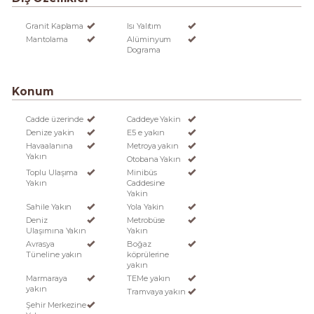
Granit Kaplama
Isı Yalıtım
Mantolama
Alüminyum
Dograma
Konum
Cadde üzerinde
Caddeye Yakin
Denize yakin
E5 e yakın
Havaalanına
Metroya yakın
Yakın
Otobana Yakın
Toplu Ulaşıma
Minibüs
Yakın
Caddesine
Yakin
Sahile Yakın
Yola Yakin
Deniz
Metrobüse
Ulaşımına Yakın
Yakın
Avrasya
Boğaz
Tüneline yakın
köprülerine
yakın
Marmaraya
TEMe yakın
yakın
Tramvaya yakın
Şehir Merkezine