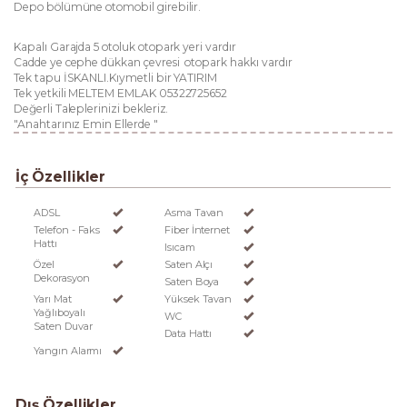
Depo bölümüne otomobil girebilir.
Kapalı Garajda 5 otoluk otopark yeri vardır
Cadde ye cephe dükkan çevresi otopark hakkı vardır
Tek tapu İSKANLI.Kıymetli bir YATIRIM
Tek yetkili MELTEM EMLAK 05322725652
Değerli Taleplerinizi bekleriz.
"Anahtarınız Emin Ellerde "
İç Özellikler
ADSL
Asma Tavan
Telefon - Faks
Fiber İnternet
Hattı
Isıcam
Özel
Saten Alçı
Dekorasyon
Saten Boya
Yarı Mat
Yüksek Tavan
Yağlıboyalı
WC
Saten Duvar
Data Hattı
Yangın Alarmı
Dış Özellikler