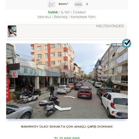
80m²
2
İş Yeri
Dükkan
Satılık
İstanbul
Bakırköy
Kartaltepe Mah.
MELTEM ÖNDER
BAKIRKÖY ÜLKÜ SOKAKTA ÇOK AMAÇLI ÇARŞI DÜKKANI
TL
12,000,000