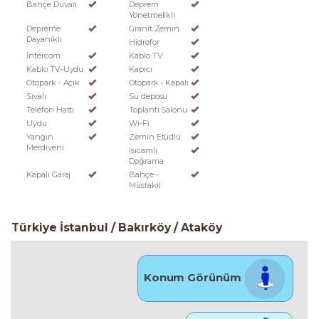
Bahçe Duvarı
Deprem
Yönetmelikli
Depreme
Granit Zemin
Dayanikli
Hidrofor
İntercom
Kablo TV
Kablo TV-Uydu
Kapıcı
Otopark - Açık
Otopark - Kapalı
Sıvalı
Su deposu
Telefon Hattı
Toplantı Salonu
Uydu
Wi-Fi
Yangın
Zemin Etüdlü
Merdiveni
Isıcamlı
Doğrama
Kapalı Garaj
Bahçe -
Müstakil
Türkiye İstanbul / Bakırköy
/ Ataköy
Konum Görünüm