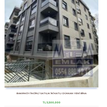
BAKIRKÖY İNCİRLİ SATILIK İKİ KATLI DÜKKAN YENİ BİNA
TL
5,500,000