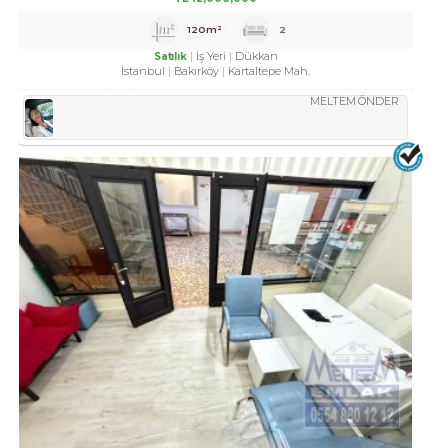
120m²
2
İş Yeri
Dükkan
Satılık
İstanbul
Bakırköy
Kartaltepe Mah.
MELTEM ÖNDER