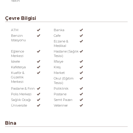
Yakın
Çevre Bilgisi
ATM
Banka
Benzin
Cafe
Istasyonu
Eczane &
Medikal
Eğlence
Hastane (Sağlık
Merkezi
Tesisi)
İskele
İtfaiye
Kafeterya
Kreş
Kuaför &
Market
Güzellik
Okul (Eğitim
Merkezi
Tesisi)
Pastane & Fırın
Poliklinik
Polis Merkezi
Postane
Sağlık Ocağı
Semt Pazarı
Üniversite
Veteriner
Bina