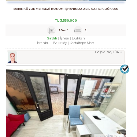
BAKIRKÖYDE MERKEZİ KONUM İŞHANINDA ACİL SATILIK DÜKKAN
TL
3,550,000
20m²
1
İş Yeri
Dükkan
Satılık
İstanbul
Bakırköy
Kartaltepe Mah.
Başak BAŞTÜRK