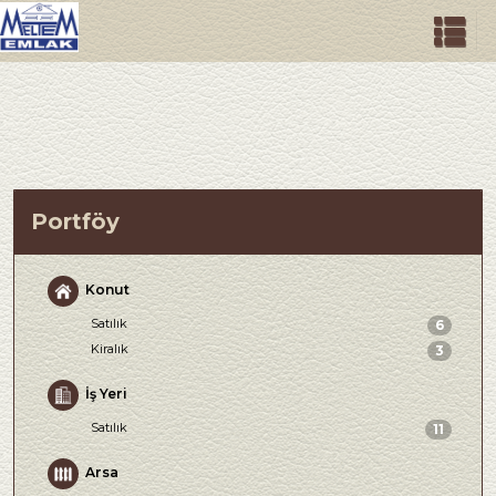
Portföy
Konut
Satılık
6
Kiralık
3
İş Yeri
Satılık
11
Arsa