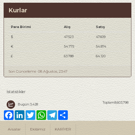
Kurlar
Para Birimi
Alış
Satış
$
47.523
47.609
€
54.775
54.874
£
63.788
64.120
Son Güncelleme
08 Ağustos, 23:47
İstatistikler
Toplam:8,603,798
Bugün:3,428
Facebook
LinkedIn
Twitter
WhatsApp
Telegram
Share
Arsalar
Ekibimiz
KARİYER