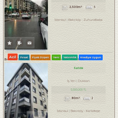
2,500m²
5
İstanbul
Bakırköy
-
Zuhuratbaba
Acil
Fırsat
Fiyatı Düşen
Yeni
Yatırımlık
Krediye Uygun
BAKIRKÖY İNCİRLİ SATILIK İKİ KATLI DÜKKAN YENİ BİNA
Satılık
İş Yeri
Dükkan
5,500,000 TL
80m²
2
İstanbul
Bakırköy
-
Kartaltepe