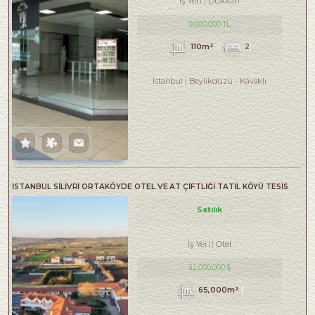
İş Yeri
Dükkan
9,000,000 TL
110m²
2
İstanbul
Beylikdüzü
-
Kavaklı
İSTANBUL SİLİVRİ ORTAKÖYDE OTEL VE AT ÇİFTLİĞİ TATİL KÖYÜ TESİS
Satılık
İş Yeri
Otel
32,000,000 $
65,000m²