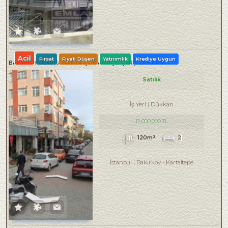
Acil
Fırsat
Fiyatı Düşen
Yatırımlık
Krediye Uygun
BAKIRKÖY ÜLKÜ SOKAKTA ÇOK AMAÇLI ÇARŞI DÜKKANI
Satılık
İş Yeri
Dükkan
12,000,000 TL
120m²
2
İstanbul
Bakırköy
-
Kartaltepe