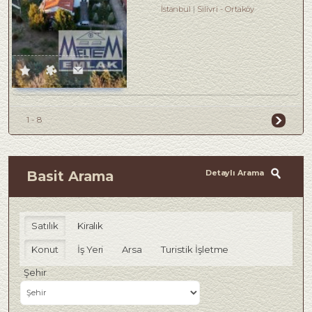
İstanbul
Silivri
-
Ortaköy
1 - 8
Detaylı Arama
Basit Arama
Satılık
Kiralık
Konut
İş Yeri
Arsa
Turistik İşletme
Şehir