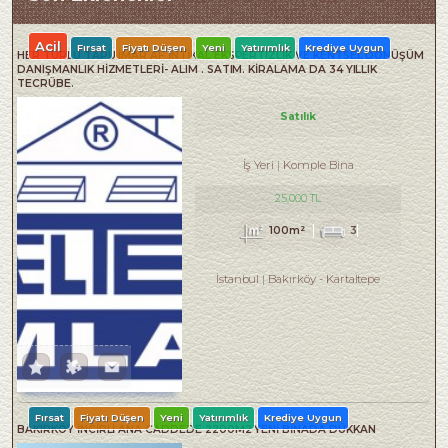
Acil
Fırsat
Fiyatı Düşen
Yeni
Yatırımlık
Krediye Uygun
HER TÜRLÜ TAPU İMAR AF İNTİKAL EKSPERTİZLİK VE KENTSEL DÖNÜŞÜM
DANIŞMANLIK HİZMETLERİ- ALIM . SATIM. KİRALAMA DA 34 YILLIK
TECRÜBE.
Satılık
İş Yeri
Komple Bina
25,000 TL
100m²
3
İstanbul
Bakırköy
-
Kartaltepe
Fırsat
Fiyatı Düşen
Yeni
Yatırımlık
Krediye Uygun
BAKIRKÖY İNCİRLİ ANA CADDEDE 2200M2 YENİ BİNADA DÜKKAN