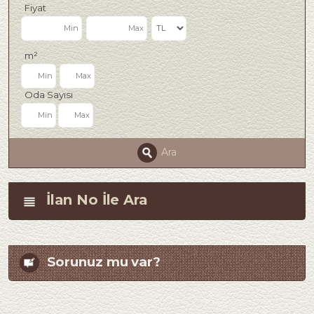
Fiyat
m²
Oda Sayısı
Ara
İlan No İle Ara
Sorunuz mu var?