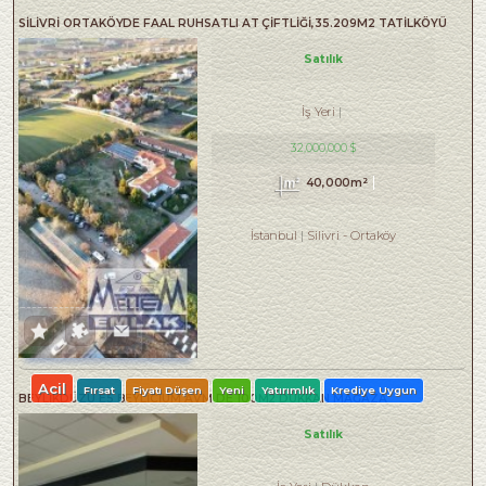
SILIVRI ORTAKÖYDE FAAL RUHSATLI AT ÇIFTLIĞI,35.209M2 TATILKÖYÜ
Satılık
İş Yeri
32,000,000 $
40,000m²
İstanbul
Silivri
-
Ortaköy
Acil
Fırsat
Fiyatı Düşen
Yeni
Yatırımlık
Krediye Uygun
BEYLİKDÜZÜ E5 BEYLİCİUM AVM DE 100M2 DÜKKAN MAĞAZA
Satılık