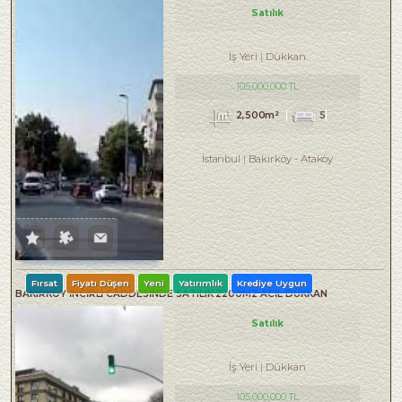
Satılık
İş Yeri
Dükkan
105,000,000 TL
2,500m²
5
İstanbul
Bakırköy
-
Ataköy
Fırsat
Fiyatı Düşen
Yeni
Yatırımlık
Krediye Uygun
BAKIRKÖY İNCİRLİ CADDESINDE SATILIK 2200M2 ACİL DÜKKAN
Satılık
İş Yeri
Dükkan
105,000,000 TL