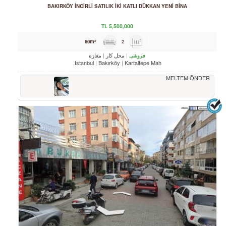
BAKIRKÖY İNCİRLİ SATILIK İKİ KATLI DÜKKAN YENİ BİNA
TL
5,500,000
2
80m²
محل کار
مغازه
فروشی
Istanbul
Bakırköy
Kartaltepe Mah.
MELTEM ÖNDER