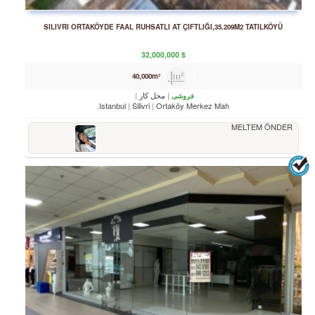
SILIVRI ORTAKÖYDE FAAL RUHSATLI AT ÇIFTLIĞI,35.209M2 TATILKÖYÜ
32,000,000
$
40,000m²
محل کار
فروشی
Istanbul
Silivri
Ortaköy Merkez Mah.
MELTEM ÖNDER