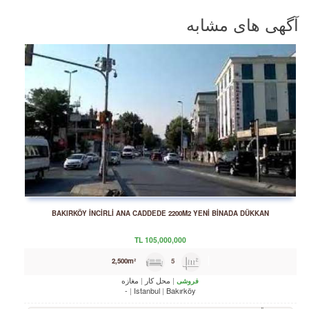
آگهی های مشابه
BAKIRKÖY İNCİRLİ ANA CADDEDE 2200M2 YENİ BİNADA DÜKKAN
TL
105,000,000
5
2,500m²
محل کار
مغازه
فروشی
-
Istanbul
Bakırköy