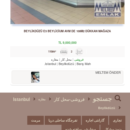
BEYLİKDÜZÜ E5 BEYLİCİUM AVM DE 100M2 DÜKKAN MAĞAZA
TL
9,000,000
2
110m²
محل کار
مغازه
فروشی
Istanbul
Beylikdüzü
Barış Mah.
MELTEM ÖNDER
جستجو
فروشی-محل کار
Istanbul
مغازه
Beylikdüzü
تجاری
گارانتی اجاره
تفرجگاه ساحلی دریا
مرمت
بدون مشکل
سفارشی ساخته شده