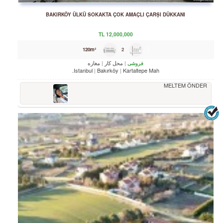
BAKIRKÖY ÜLKÜ SOKAKTA ÇOK AMAÇLI ÇARŞI DÜKKANI
TL
12,000,000
2
120m²
محل کار
مغازه
فروشی
Istanbul
Bakırköy
Kartaltepe Mah.
MELTEM ÖNDER