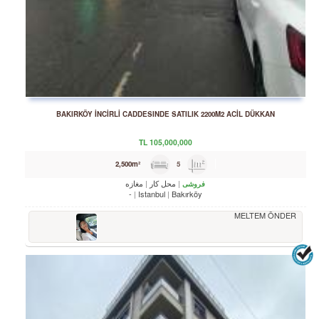
BAKIRKÖY İNCİRLİ CADDESINDE SATILIK 2200M2 ACİL DÜKKAN
TL
105,000,000
5
2,500m²
محل کار
مغازه
فروشی
-
Istanbul
Bakırköy
MELTEM ÖNDER