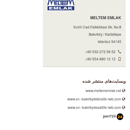
MELTEM EMLAK
İncirli Cad.Faikköksal Sk. No:8
Bakırköy / Kartaltepe
34145 Istanbul
+90 532-272 56 52
+90 554-880 12 12
وبسایت‌های منتشر شده
www.meltememlak.net
www.xn--bakirkydekiralik-rwb.com
www.xn--bakirkydesatilik-rwb.com
port724