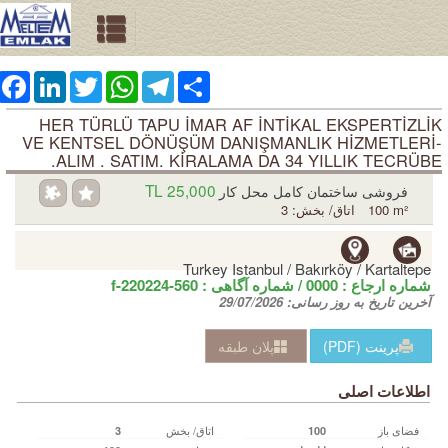
ebook
LinkedIn
Twitter
WhatsApp
Telegram
Share
HER TÜRLÜ TAPU İMAR AF İNTİKAL EKSPERTİZLİK
VE KENTSEL DÖNÜŞÜM DANIŞMANLIK HİZMETLERİ-
ALIM . SATIM. KİRALAMA DA 34 YILLIK TECRÜBE.
25,000 TL
فروشی ساختمان کامل محل کار
100 m²
اتاق/ بخش: 3
Turkey Istanbul / Bakırköy
/ Kartaltepe
شماره ارجاع :
0000
/ شماره آگاهی‌ :
f-220224-560
آخرین تاریخ به روز رسانی:
29/07/2026
پرینت (PDF)
پلان طبقه
اطلاعات اصلی
فضای باز
اتاق/ بخش
3
100