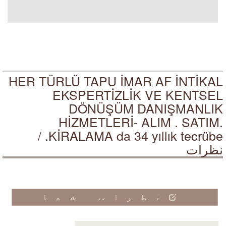
HER TÜRLÜ TAPU İMAR AF İNTİKAL
EKSPERTİZLİK VE KENTSEL
DÖNÜŞÜM DANIŞMANLIK
HİZMETLERİ- ALIM . SATIM.
KİRALAMA da 34 yıllık tecrübe. /
نظرات
نظرات شما