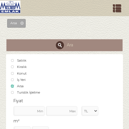
Arsa
Ara
Satılık
Kiralık
Konut
İş Yeri
Arsa
Turistik İşletme
Fiyat
m²