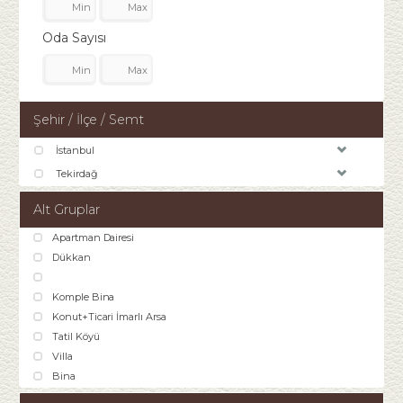
Oda Sayısı
Şehir / İlçe / Semt
İstanbul
Tekirdağ
Alt Gruplar
Apartman Dairesi
Dükkan
Komple Bina
Konut+Ticari İmarlı Arsa
Tatil Köyü
Villa
Bina