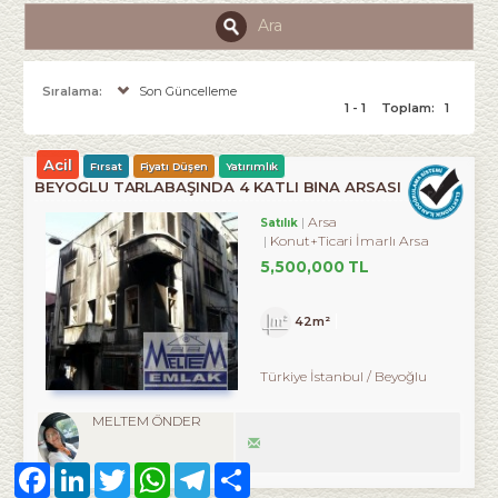
Ara
Sıralama:
Son Güncelleme
1 - 1
Toplam:
1
Acil
Fırsat
Fiyatı Düşen
Yatırımlık
BEYOĞLU TARLABAŞINDA 4 KATLI BINA ARSASI
Arsa
Satılık
Konut+Ticari İmarlı Arsa
5,500,000 TL
42m²
Türkiye İstanbul / Beyoğlu
MELTEM ÖNDER
Facebook
LinkedIn
Twitter
WhatsApp
Telegram
Share