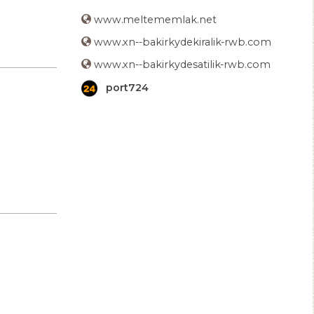
www.meltememlak.net
www.xn--bakirkydekiralik-rwb.com
www.xn--bakirkydesatilik-rwb.com
port724