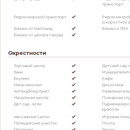
транспорт
Рядом морской транспорт
Рядом метро
(скоростной 
Близко от Marmaray
Близко к TEM
Близко от центра города
Окрестности
Торговый центр
Детский сад, 
Банк
Муниципалит
Боулинг
Кафе
Мини-кинозал
Дискотека
Аптека/Мед.пункт
Развлекатель
Начальная школа
Пожарная сл
Дет.сад - ясли
Парикмахерск
красоты
массажный салон
Игровая пло
Полицейский участок
Почта
Медпункт
Рынок