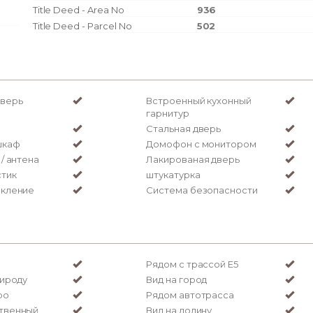
Title Deed - Area No
936
Title Deed - Parcel No
502
дверь
Встроенный кухонный
гарнитур
Стальная дверь
шкаф
Домофон с монитором
/ антена
Лакированая дверь
стик
штукатурка
екление
Система безопасности
Рядом с трассой Е5
рироду
Вид на город
ро
Рядом автотрасса
твенный
Вид на долину