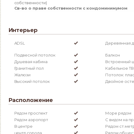
собственности)
Св-во о праве собственности с кондоминимумом
Интерьер
ADSL
Деревянная 
Подвесной потолок
Балкон
Душевая кабина
Встроенный 
Гранитный пол
Кабельное ТВ 
Жалюзи
Потолок: пла
Высокий потолок
Двойное ост
Расположение
Рядом проспект
Море рядом
Рядом аэропорт
С видом на п
В центре
Рядом ст.мет
центр города
Рядом общес