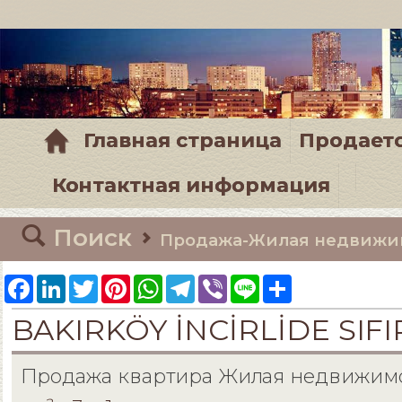
Главная страница
Продает
Контактная информация
Поиск
Продажа-Жилая недвижи
Facebook
LinkedIn
Twitter
Pinterest
WhatsApp
Telegram
Viber
Line
Share
BAKIRKÖY İNCİRLİDE SIFI
Продажа квартира Жилая недвижим