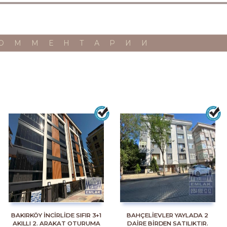
ОММЕНТАРИИ
BAKIRKÖY İNCİRLİDE SIFIR 3+1
BAHÇELİEVLER YAYLADA 2
AKILLI 2. ARAKAT OTURUMA
DAİRE BİRDEN SATILIKTIR.