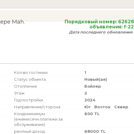
tepe Mah.
Порядковый номер:
62628
объявления:
f-2
Дата последнего обновления 
Кол-во гостиных
1
Статус объекта
Новый(ая)
Отопление
Бойлер
Этаж
2
Год постройки
2024
Направление/сторона
Юг
Восток
Север
Кондоминимум
600 TL
(ежемесячн.платежи за
обслуживание)
рентный доход
68000 TL