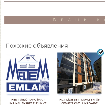
ВАШИ К
Похожие объявления
HER TÜRLÜ TAPU İMAR
İNCİRLİDE SIFIR 130M2 3+1 ÖN
İNTİKAL EKSPERTİZLİK VE
CEPHE 3.KAT LÜKS DAİRE