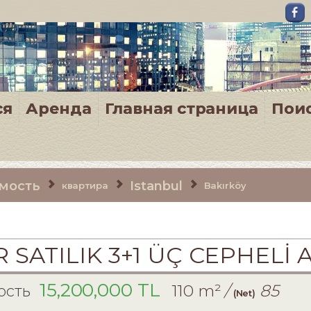
ся
Аренда
Главная страница
Пои
мость
Istanbul
квартира
Bakırköy
R SATILIK 3+1 ÜÇ CEPHELİ 
15,200,000 TL
110 m²
/
85
ость
(Net)