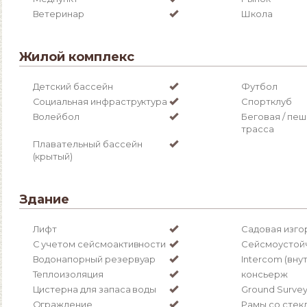
Ветеринар
Школа
Жилой комплекс
Детский бассейн
Футбол
Социальная инфраструктура
Спортклуб
Волейбол
Беговая / пе
трасса
Плавательный бассейн
(крытый)
Здание
Лифт
Садовая изго
С учетом сейсмоактивности
Сейсмоустой
Водонапорный резервуар
Intercom (вну
Теплоизоляция
консьерж
Цистерна для запаса воды
Ground Surve
Ограждение
Рамы со стек