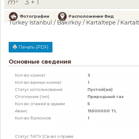
m²
3 + 1
Фотографии
Расположение Вид
Turkey Istanbul / Bakırköy
/ Kartaltepe
/ Kartal
Печать (PDF)
Основные сведения
Кол-во комнат
3
Кол-во ванных комнат
1
Статус использования
Пустой(ая)
Отопление (тип)
Природный газ
Кол-во этажей в здании
5
Аванс
15500000 TL
Кол-во балконов
1
Статус ТАПУ (Св-во о праве