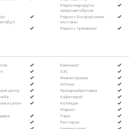
Рядом маршруты
микроавтобусов
бус
Рядом с Босфорскими
автобус)
мостами
Рядом с трамваем
ясли
Банкомат
ет
АЗС
Живая музыка
Аптека
ный центр
Ярмарка/выставка
ужба
Кафетерий
ая и салон
Колледж
Маркет
щадка
Парк
Ресторан
Университет