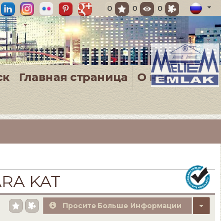
0
0
0
ск
Главная страница
О нас
ARA KAT
Просите Больше Информации