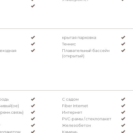
крытая парковка
Теннис
шеходная
Плавательный бассейн
(открытый)
родь
С садом
чивый(ое)
Fiber Internet
тренн.связь)
Интернет
PVC-рамы / стеклопакет
y
Железобетон
лопакетом
Камень