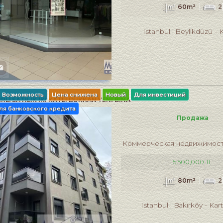
60m²
2
Istanbul
Beylikdüzü
-
K
Возможность
Цена снижена
Новый
Для инвестиций
RLİ SATILIK İKİ KATLI DÜKKAN YENİ BİNA
ля банковского кредита
Продажа
Коммерческая недвижимос
5,500,000 TL
80m²
2
Istanbul
Bakırköy
-
Kar