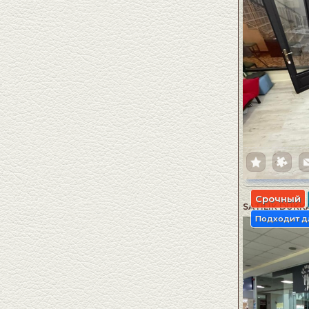
Срочный
SATILIK DÜKK
Подходит д