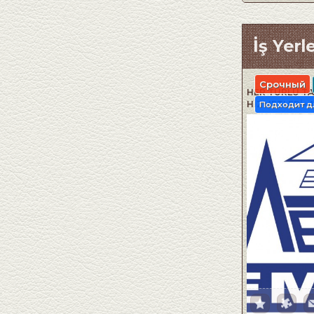
İş Yerle
Срочный
HER TÜRLÜ TA
HİZMETLERİ- A
Подходит д