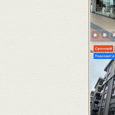
Срочный
BAKIRKÖY İNCİ
Подходит д