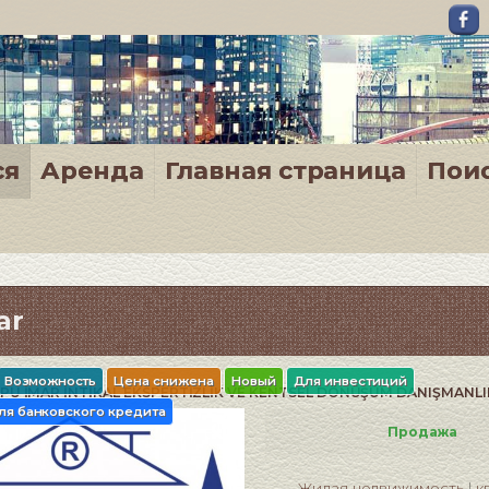
ся
Аренда
Главная страница
Пои
ar
Возможность
Цена снижена
Новый
Для инвестиций
PU İMAR İNTİKAL EKSPERTİZLİK VE KENTSEL DÖNÜŞÜM DANIŞMANLI
ля банковского кредита
Продажа
Жилая недвижимость
к