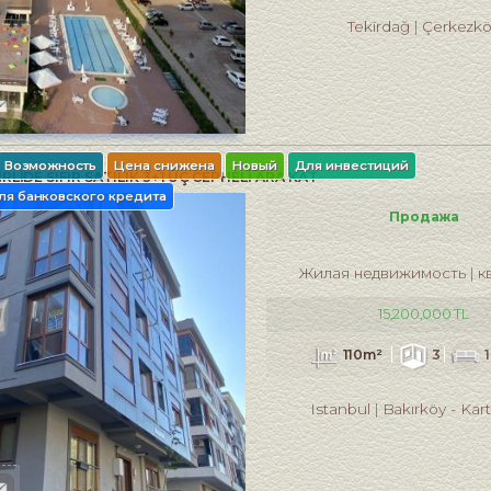
Tekirdağ
Çerkezk
Возможность
Цена снижена
Новый
Для инвестиций
RLİDE SIFIR SATILIK 3+1 ÜÇ CEPHELİ ARA KAT
ля банковского кредита
Продажа
Жилая недвижимость
к
15,200,000 TL
110m²
3
Istanbul
Bakırköy
-
Kar