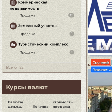
Коммерческая
недвижимость
Продажа
11
Земельный участок
Продажа
1
Туристический комплекс
Продажа
1
Срочный
NARİNPARK Sİ
Всего : 22
Подходит д
Курсы валют
Валюта/
стоимость
ден.ед.
Покупка
продажи