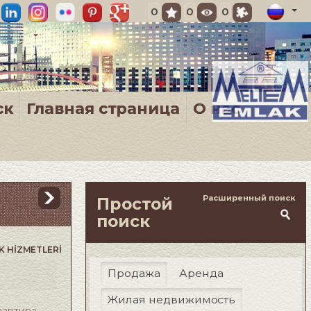
0
0
0
ск
Главная страница
О нас
Расширенный поиск
Простой
поиск
K HİZMETLERİ
Продажа
Аренда
Жилая недвижимость
вартира