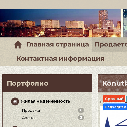
Главная страница
Продает
Контактная информация
Портфолио
Konutl
Срочный
Жилая недвижимость
HER TÜRLÜ TA
Подходит д
Продажа
6
Аренда
3