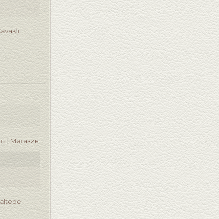
avaklı
ть
Магазин
taltepe