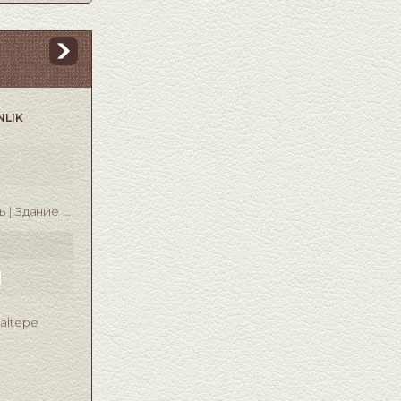
NLIK
ь
Здание полностью
3
taltepe