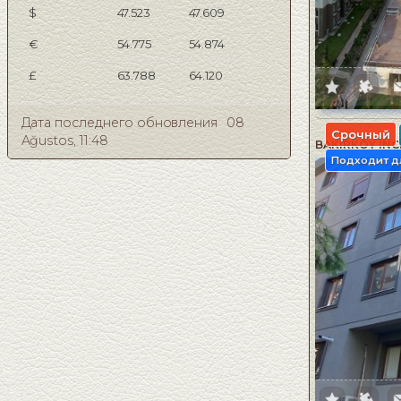
$
47.523
47.609
€
54.775
54.874
£
63.788
64.120
Дата последнего обновления
08
Срочный
Ağustos, 11:48
BAKIRKÖY İNCİ
Подходит д