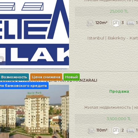
25,000 TL
120m²
3
Istanbul
Bakırköy
-
Kar
Возможность
Цена снижена
Новый
TESİNDE 2+1 ARA KAT YÜZME HAVUZ MANZARALI
ля банковского кредита
Продажа
Жилая недвижимость
к
3,500,000 TL
110m²
2