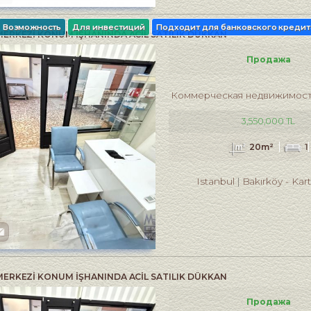
Возможность
Для инвестиций
Подходит для банковского кредит
ERKEZİ KONUM İŞHANINDA ACİL SATILIK DÜKKAN
Продажа
Коммерческая недвижимос
3,550,000 TL
20m²
1
Istanbul
Bakırköy
-
Kar
ERKEZİ KONUM İŞHANINDA ACİL SATILIK DÜKKAN
Продажа