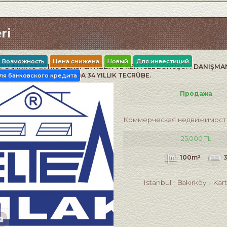
ri
Возможность
Цена снижена
Новый
Для инвестиций
PU İMAR AF İNTİKAL EKSPERTİZLİK VE KENTSEL DÖNÜŞÜM DANIŞMA
LIM . SATIM. KİRALAMA DA 34 YILLIK TECRÜBE.
ля банковского кредита
Продажа
Коммерческая недвижимост
25,000 TL
100m²
Istanbul
Bakırköy
-
Kar