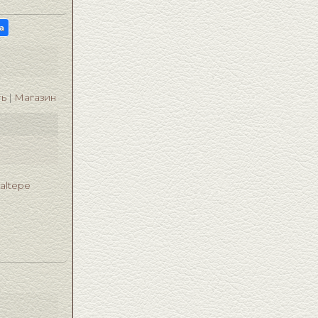
а
ть
Магазин
taltepe