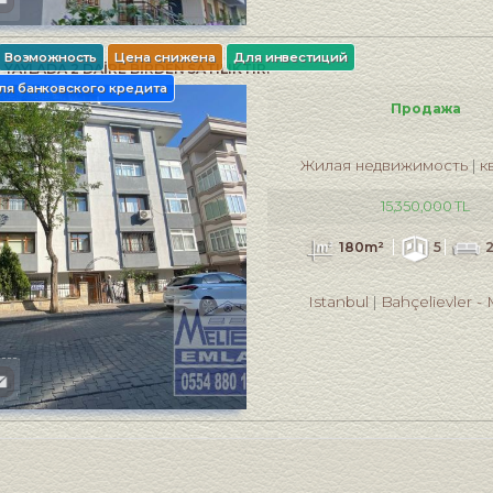
Возможность
Цена снижена
Для инвестиций
YAYLADA 2 DAİRE BİRDEN SATILIKTIR.
ля банковского кредита
Продажа
Жилая недвижимость
к
15,350,000 TL
180m²
5
Istanbul
Bahçelievler
-