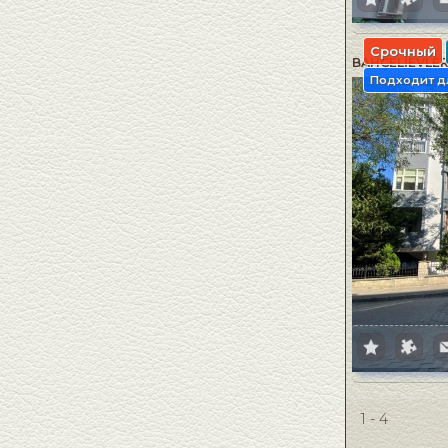
Срочный
BAHÇELİEVLER 
Подходит д
1 - 4