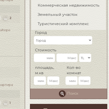
Коммерческая недвижимость
Земельный участок
1
2
Туристический комплекс
taltepe
Город
Стоимость
площадь,
Кол-во
м.кв
комнат
вартира
Поиск
1
1