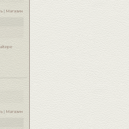
ть
Магазин
taltepe
ть
Магазин