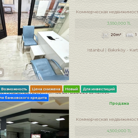
Коммерческая недвижимос
3,550,000 TL
20m²
1
Istanbul
Bakırköy
-
Kar
Возможность
Цена снижена
Новый
Для инвестиций
AN-MAĞAZA BEYLİCİUM AVMDE BEYLİZDÜZÜ E5 KENARI
ля банковского кредита
Продажа
Коммерческая недвижимос
4,500,000 TL